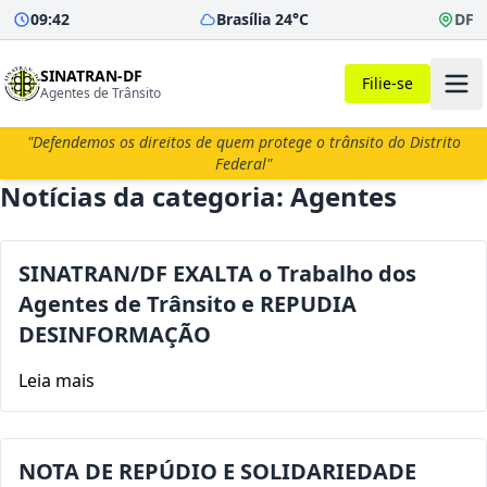
09:42
Brasília 24°C
DF
SINATRAN-DF
Filie-se
Agentes de Trânsito
"Defendemos os direitos de quem protege o trânsito do Distrito
Federal"
Notícias da categoria: Agentes
SINATRAN/DF EXALTA o Trabalho dos
Agentes de Trânsito e REPUDIA
DESINFORMAÇÃO
Leia mais
NOTA DE REPÚDIO E SOLIDARIEDADE