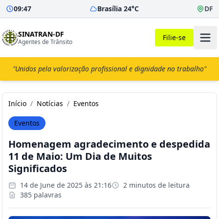
09:47
Brasília 24°C
DF
SINATRAN-DF
Filie-se
Agentes de Trânsito
"Unidos pela valorização profissional e dignidade no trabalho"
Início
/
Notícias
/
Eventos
Eventos
Homenagem agradecimento e despedida
11 de Maio: Um Dia de Muitos
Significados
14 de June de 2025 às 21:16
2 minutos de leitura
385 palavras