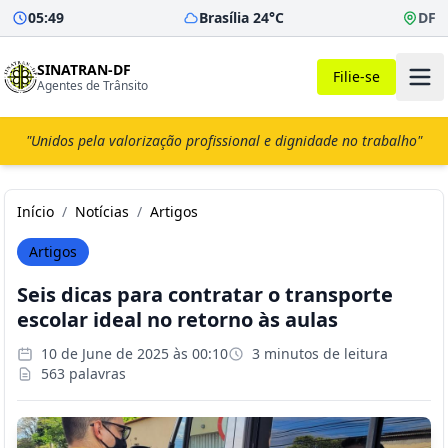
05:49
Brasília 24°C
DF
SINATRAN-DF
Filie-se
Agentes de Trânsito
"Unidos pela valorização profissional e dignidade no trabalho"
Início
/
Notícias
/
Artigos
Artigos
Seis dicas para contratar o transporte
escolar ideal no retorno às aulas
10 de June de 2025 às 00:10
3 minutos de leitura
563 palavras