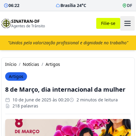
06:22
Brasília 24°C
DF
SINATRAN-DF
Filie-se
Agentes de Trânsito
"Unidos pela valorização profissional e dignidade no trabalho"
Início
/
Notícias
/
Artigos
Artigos
8 de Março, dia internacional da mulher
10 de June de 2025 às 00:20
2 minutos de leitura
218 palavras