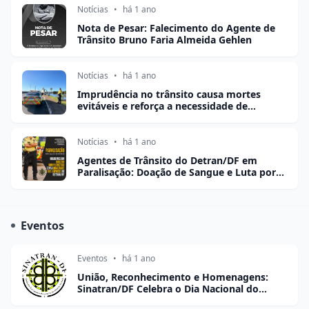
Notícias
•
há 1 ano
Nota de Pesar: Falecimento do Agente de
Trânsito Bruno Faria Almeida Gehlen
Notícias
•
há 1 ano
Imprudência no trânsito causa mortes
evitáveis e reforça a necessidade de
conscientização
Notícias
•
há 1 ano
Agentes de Trânsito do Detran/DF em
Paralisação: Doação de Sangue e Luta por
Melhorias
Eventos
Eventos
•
há 1 ano
União, Reconhecimento e Homenagens:
Sinatran/DF Celebra o Dia Nacional do
Agente de Trânsito com Evento Marcante