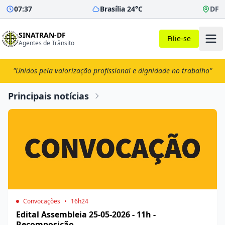
07:37
Brasília 24°C
DF
SINATRAN-DF
Filie-se
Agentes de Trânsito
"Unidos pela valorização profissional e dignidade no trabalho"
Principais notícias
Convocações
•
16h24
Edital Assembleia 25-05-2026 - 11h -
Recomposição